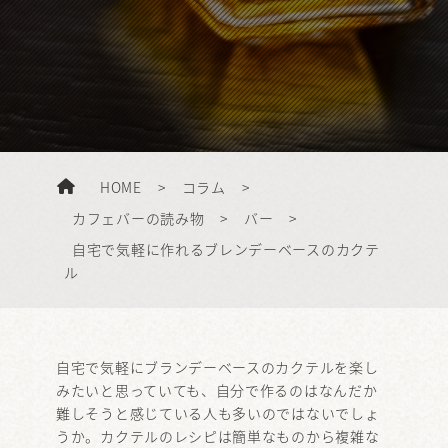
HOME
>
コラム
>
カフェバーの読み物
>
バー
>
自宅で気軽に作れるブレンデーベースのカクテ
ル
自宅で気軽にブランデーベースのカクテルを楽し
みたいと思っていても、自分で作るのはなんだか
難しそうと感じている人も多いのではないでしょ
うか。カクテルのレシピは簡単なものから複雑な