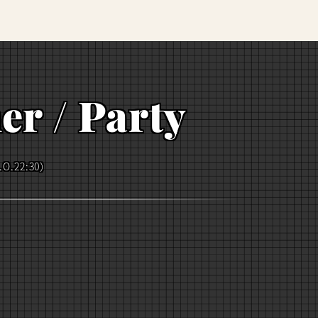
er / Party
.O.22:30）