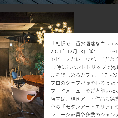
「札幌で１番お洒落なカフェ
2021年12月13日誕生。 1
やビーフカレーなど、こだわり
17時にはハンドドリップで
ルを楽しめるカフェ。 17～
プロのシェフが腕を振るった
フードメニューをご堪能いた
店内は、現代アート作品も鑑
心の「モダンアートエリア」
ンテージ家具や多数のシャン