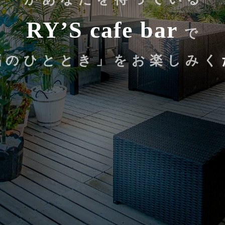
RY’S cafe bar
で
福
の
ひ
と
と
き
」
を
お
楽
し
み
く