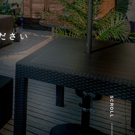
だ
さ
い
SCROLL