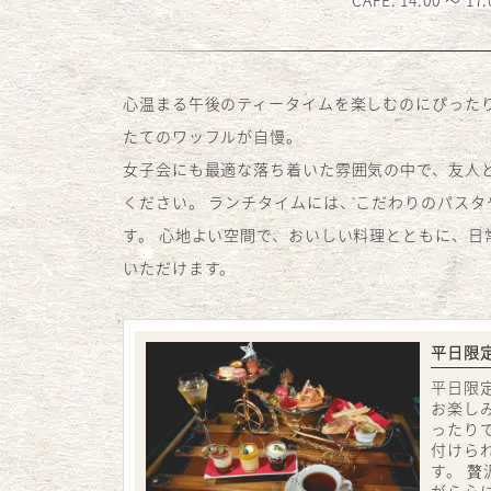
心温まる午後のティータイムを楽しむのにぴった
たてのワッフルが自慢。
女子会にも最適な落ち着いた雰囲気の中で、友人
ください。 ランチタイムには、こだわりのパス
す。 心地よい空間で、おいしい料理とともに、
いただけます。
平日限
平日限
お楽し
ったり
付けら
す。 
がら心