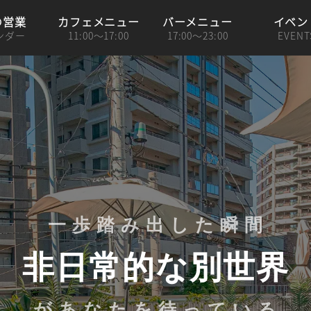
の営業
カフェメニュー
バーメニュー
イベン
ンダー
11:00～17:00
17:00～23:00
EVENT
一
歩
踏
み
出
し
た
瞬
間
非日常的な別世界
が
あ
な
た
を
待
っ
て
い
る