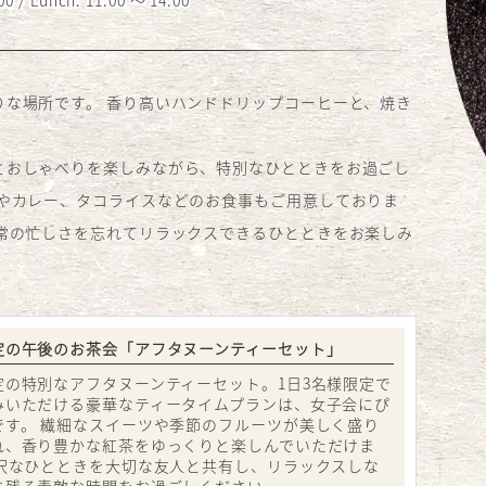
りな場所です。 香り高いハンドドリップコーヒーと、焼き
とおしゃべりを楽しみながら、特別なひとときをお過ごし
タやカレー、タコライスなどのお食事もご用意しておりま
日常の忙しさを忘れてリラックスできるひとときをお楽しみ
定の午後のお茶会「アフタヌーンティーセット」
定の特別なアフタヌーンティーセット。1日3名様限定で
みいただける豪華なティータイムプランは、女子会にぴ
です。 繊細なスイーツや季節のフルーツが美しく盛り
れ、香り豊かな紅茶をゆっくりと楽しんでいただけま
贅沢なひとときを大切な友人と共有し、リラックスしな
に残る素敵な時間をお過ごしください。