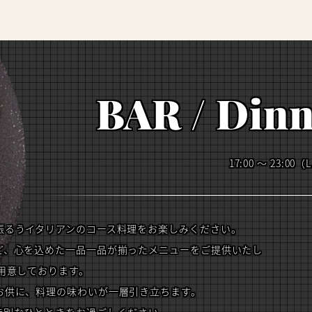
BAR / Dinn
17:00 ～ 23:00（L
振るうイタリアンのコース料理をお楽しみください。
ど、心を込めた一品一品が揃ったメニューをご提供いたし
用意しております。
お供に、料理の味わいが一層引き立ちます。