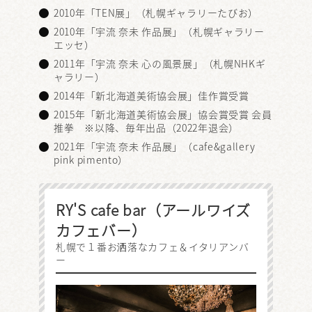
2010年「TEN展」（札幌ギャラリーたびお）
2010年「宇流 奈未 作品展」（札幌ギャラリー
エッセ）
2011年「宇流 奈未 心の風景展」（札幌NHKギ
ャラリー）
2014年「新北海道美術協会展」佳作賞受賞
2015年「新北海道美術協会展」協会賞受賞 会員
推拳 ※以降、毎年出品（2022年退会）
2021年「宇流 奈未 作品展」（cafe&gallery
pink pimento）
RY'S cafe bar（アールワイズ
カフェバー）
札幌で１番お洒落なカフェ＆イタリアンバ
ー