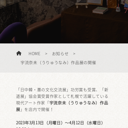
HOME
>
お知らせ
>
宇流奈未（うりゅうなみ）作品展の開催
「日中韓・墨の文化交流展」功労賞も受賞、「新
道展」協会賞受賞作家として札幌で活躍している
現代アート作家「
宇流奈未（うりゅうなみ）作品
展
」を店内で開催！
2023年3月13日（月曜日）～4月12日（水曜日）