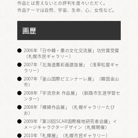
作品とは思えないとの評判を度々いただく。
作品テーマは自然、宇宙、生命、心、女性など。
画歴
2006年「日中韓・墨の文化交流展」功労賞受賞
（札幌市民ギャラリー）
2007年「北海道墨彩画選抜展」（浅草松屋ギャ
ラリー）
2007年「釜山国際ピエンナーレ展」（韓国金山
市）
2008年「宇流奈未 作品展」（釧路市生涯学習セ
ンター）
2008年「裸婦作品展」（札幌ギャラリーたび
お）
2009年「第10回SCAR国際極地研究者会議」イ
メージキャラクターデザイン（札幌開催）
2010年「札輝展」（札幌市民ギャラリー）