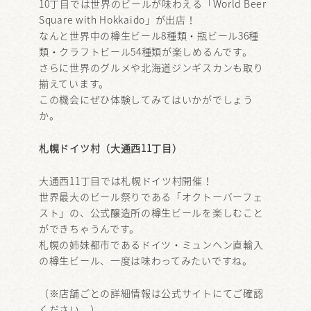
10丁目では世界のビールが味わえる「World Beer
Square with Hokkaido」が出店！
なんと世界中の樽生ビール8種類・瓶ビール36種
類・クラフトビール54種類が楽しめるんです。
さらに世界のグルメや北海道ジンギスカンも取り
揃えています。
この機会にぜひ体験してみてはいかがでしょう
か。
札幌ドイツ村（大通西11丁目）
大通西11丁目では札幌ドイツ村開催！
世界最大のビール祭りである「オクトーバーフェ
スト」の、公式醸造所の樽生ビールを楽しむこと
ができちゃうんです。
札幌の姉妹都市であるドイツ・ミュンヘン直輸入
の樽生ビール、一度は味わってみたいですね。
（※店舗ごとの詳細情報は公式サイトにてご確認
ください。）