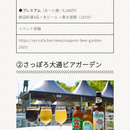
●
プレミアム
（お一人様／6,000円）
絶品料理4品 + 生ビール + 飲み放題（120分）
イベント詳細
https://rys-cafe.bar/news/sapporo-beer-garden-
2025/
②さっぽろ大通ビアガーデン