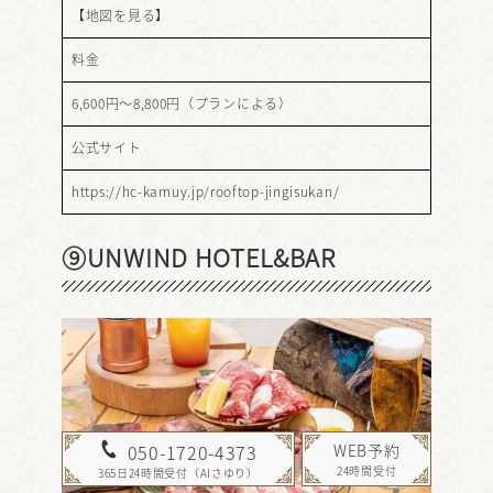
【
地図を見る
】
料金
6,600円～8,800円（プランによる）
公式サイト
https://hc-kamuy.jp/rooftop-jingisukan/
⑨UNWIND HOTEL&BAR
WEB予約
050-1720-4373
24時間受付
365日24時間受付（AIさゆり）