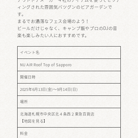
ィングされた雰囲気バツグンのビアガーデンで
す。
まるでお洒落なフェス会場のよう！
ビールだけじゃなく、キャンプ飯やプロのDJの音
楽も楽しみたい人におすすめです。
イベント名
NU AiR Roof Top of Sapporo
開催日時
2025年6月13日(金)～9月14日(日)
場所
北海道札幌市中央区北４条西２東急百貨店
【
地図を見る
】
料金