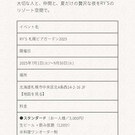
大切な人と、仲間と、夏だけの贅沢な夜をRY’Sの
リゾート空間で。
イベント名
RY’S 札幌ビアガーデン2025
開催日
2025年7月1日(火)～9月30日(火)
場所
北海道札幌市中央区北4条西24-2-16 2F
【
地図を見る
】
料金
●
スタンダード
（お一人様／3,000円）
生ビール + 飲み放題（120分）
※料理ワンオーダー制