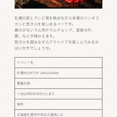
札幌の街とテレビ塔を眺めながら本場のジンギス
カンと焚き火を楽しめるバーです。
癖の少ないラム肉やラムチョップ、道産の牛、
豚、などが味わえます。
焚き火を囲みながらアウトドアを楽しんでみるの
はいかがでしょうか。
イベント名
札幌ROOFTOP JINGISUKAN
開催日時
～2025年9月30日(火)まで
場所
北海道札幌市中央区大通西1-12