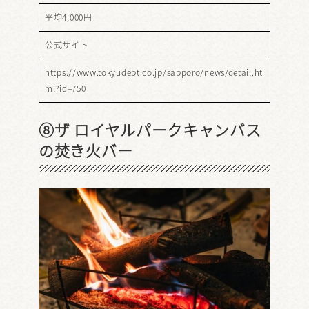
平均4,000円
公式サイト
https://www.tokyudept.co.jp/sapporo/news/detail.ht
ml?id=750
⑧ザ ロイヤルパークキャンバス
の焚き火バー