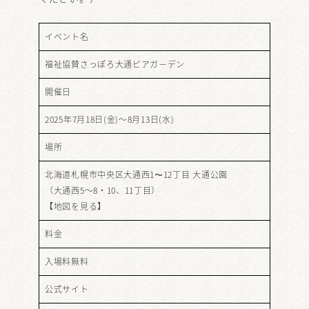
イベント名
福祉協賛さっぽろ大通ビアガ－デン
開催日
2025年7月18日(金)～8月13日(水)
場所
北海道札幌市中央区大通西1〜12丁目 大通公園
（大通西5～8・10、11丁目）
【
地図を見る
】
料金
入場料無料
公式サイト