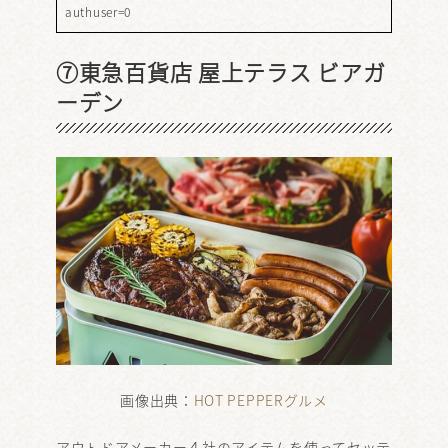
authuser=0
⑦東急百貨店 屋上テラス ビアガ
ーデン
画像出典：
HOT PEPPERグルメ
アウトドアメーカー４社のアイテムを使ってセッテ