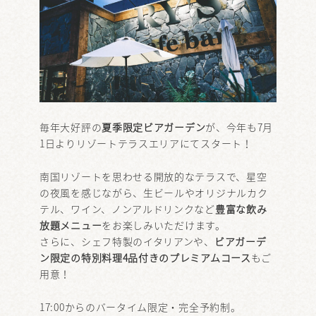
毎年大好評の
夏季限定ビアガーデン
が、今年も7月
1日よりリゾートテラスエリアにてスタート！
南国リゾートを思わせる開放的なテラスで、星空
の夜風を感じながら、生ビールやオリジナルカク
テル、ワイン、ノンアルドリンクなど
豊富な飲み
放題メニュー
をお楽しみいただけます。
さらに、シェフ特製のイタリアンや、
ビアガーデ
ン限定の特別料理4品付きのプレミアムコース
もご
用意！
17:00からのバータイム限定・完全予約制。