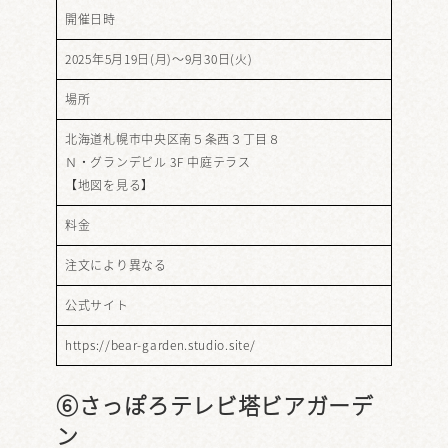
開催日時
2025年5月19日(月)～9月30日(火)
場所
北海道札幌市中央区南５条西３丁目８
Ｎ・グランデビル 3F 中庭テラス
【
地図を見る
】
料金
注文により異なる
公式サイト
https://bear-garden.studio.site/
⑥
さっぽろテレビ塔ビアガーデ
ン