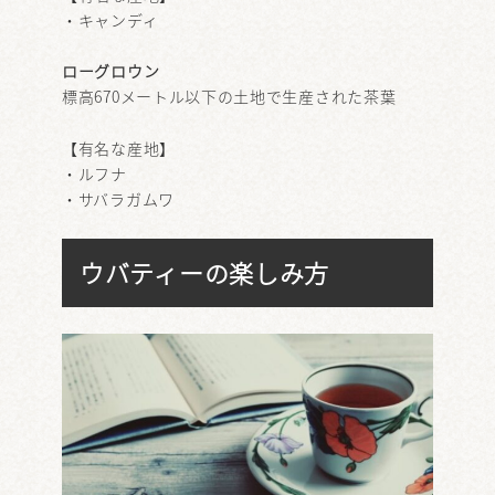
・キャンディ
ローグロウン
標高670メートル以下の土地で生産された茶葉
【有名な産地】
・ルフナ
・サバラガムワ
ウバティーの楽しみ方