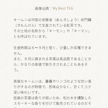
画像出典：
My Best TEA
キームンは中国の安徽省（あんきしょう）祁門縣
（きもんけん）で生産されている紅茶です。
その土地の名称から「キーモン」や「キーマン」
とも呼ばれています。
生産時期は６〜９月と短く、少量しか収穫できま
せん。
また、８月に摘まれる茶葉は高品質であることか
ら、かなりの高値で取引きされることもあるそ
う。
高級なキームンは、薔薇やリンゴのような甘い香
りがするのが特徴で、苦味は少なく、甘くてコク
深い味わいです。
低級の茶葉は香りが弱いため、松の木を燻製した
スモーキーな香りを付けて販売されているのだそ