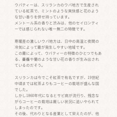
ウバティーは、スリランカのウバ地方で生産され
ている紅茶で、ミントのような爽快感と花のよう
な甘い香りを併せ持っています。
メントール系の香りと渋みは、他のセイロンティ
ーでは感じられない唯一無二の特徴です。
寒暖差の激しいウバ地方は、日中の高温と夜間の
冷気によって霧が発生しやすい地域です。
この霧によって、ウバティーの特徴のひとつでもあ
る、薔薇や蘭のような甘い花の香りが生み出され
ているのだそう。
スリランカは今でこそ紅茶で有名ですが、19世紀
中頃までは紅茶よりもコーヒーの栽培が盛んな国
でした。
しかし1860年代になるとサビ病が流行り、残念な
がらコーヒーの栽培は厳しい状況に追いやられて
しまったのです。
その後、代わりとなる産業として栄えたのが、他