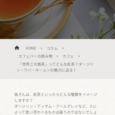
HOME
>
コラム
>
カフェバーの読み物
>
カフェ
>
「世界三大銘茶」ってどんな紅茶？ダージリ
ン・ウバ・キームンの魅力に迫る！
皆さんは、紅茶といったらどんな種類をイメージ
しますか？
ダージリン・アッサム・アールグレイなど、人に
よって思い浮かべるものは違うのではないでしょ