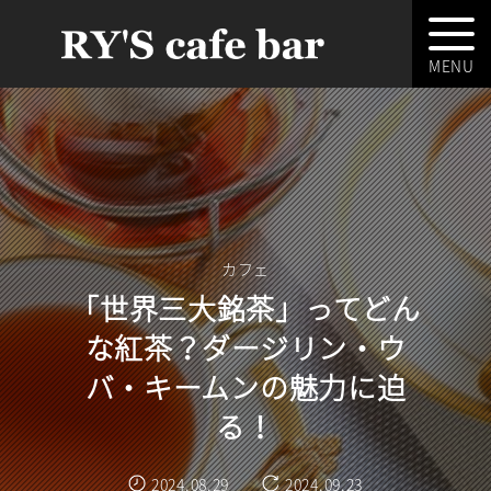
カフェ
「世界三大銘茶」ってどん
な紅茶？ダージリン・ウ
バ・キームンの魅力に迫
る！
2024.08.29
2024.09.23