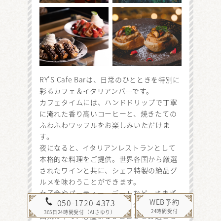
RY'S Cafe Barは、日常のひとときを特別に
彩るカフェ＆イタリアンバーです。
カフェタイムには、ハンドドリップで丁寧
に淹れた香り高いコーヒーと、焼きたての
ふわふわワッフルをお楽しみいただけま
す。
夜になると、イタリアンレストランとして
本格的な料理をご提供。世界各国から厳選
されたワインと共に、シェフ特製の絶品グ
ルメを味わうことができます。
女子会やパーティー、デートなど、さまざ
WEB予約
050-1720-4373
まなシーンでの利用に最適。落ち着いた雰
24時間受付
365日24時間受付（AIさゆり）
囲気の中で、心温まるひとときをお過ごし