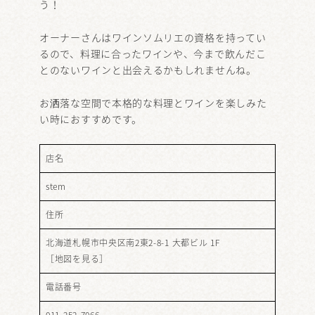
う！
オーナーさんはワインソムリエの資格を持ってい
るので、料理に合ったワインや、今まで飲んだこ
とのないワインと出会えるかもしれませんね。
お洒落な空間で本格的な料理とワインを楽しみた
い時におすすめです。
店名
stem
住所
北海道札幌市中央区南2東2-8-1 大都ビル 1F
［
地図を見る
］
電話番号
011-252-7066