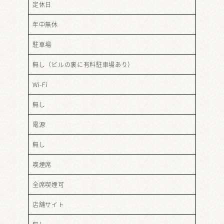
定休日
年中無休
駐車場
無し（ビルの裏に有料駐車場あり）
Wi-Fi
無し
電源
無し
喫煙席
全席喫煙可
店舗サイト