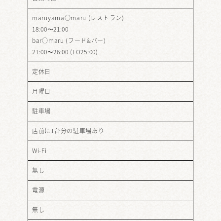
maruyama○maru (レストラン)
18:00〜21:00
bar○maru (フード&バー)
21:00〜26:00 (LO25:00)
定休日
月曜日
駐車場
店前に1台分の駐車場あり
Wi-Fi
無し
電源
無し