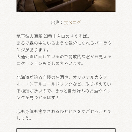
出典：
食べログ
地下鉄大通駅 23番出入口のすぐそば。
まるで森の中にいるような気分になれるバーラウ
ンジがあります。
大通公園に面しているので開放的な窓から見える
ロケーションも楽しめちゃいます。
北海道が誇る自慢の名酒や、オリジナルカクテ
ル、ノンアルコールドリンクなど、取り揃えてい
る種類が多いので、きっと自分好みのお酒やドリ
ンクが見つかるはず！
心も身体も癒やされるひとときをすごせることで
しょう。