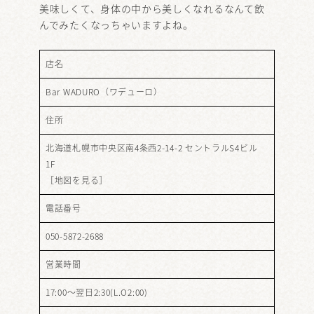
美味しくて、身体の中から美しくなれるなんて飲
んでみたくなっちゃいますよね。
店名
Bar WADURO（ワデューロ）
住所
北海道札幌市中央区南4条西2-14-2 セントラルS4ビル
1F
［
地図を見る
］
電話番号
050-5872-2688
営業時間
17:00～翌日2:30(L.O2:00)