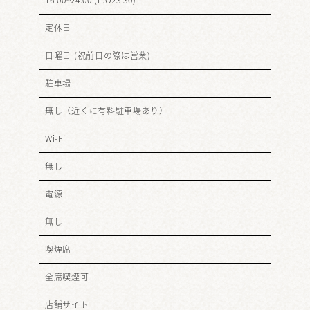
定休日
日曜日 (祝前日の際は営業)
駐車場
無し（近くに有料駐車場あり）
Wi-Fi
無し
電源
無し
喫煙席
全席喫煙可
店舗サイト