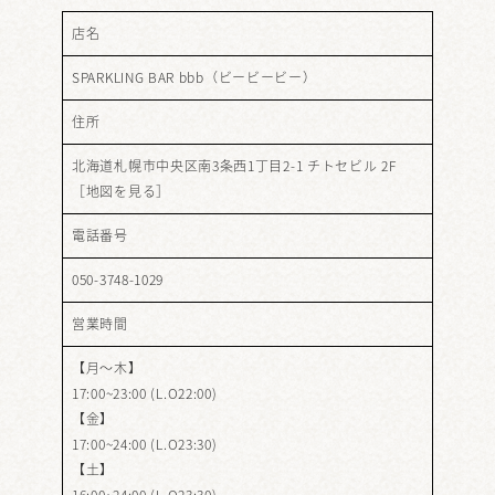
店名
SPARKLING BAR bbb（ビービービー）
住所
北海道札幌市中央区南3条西1丁目2-1 チトセビル 2F
［
地図を見る
］
電話番号
050-3748-1029
営業時間
【月～木】
17:00~23:00 (L.O22:00)
【金】
17:00~24:00 (L.O23:30)
【土】
16:00~24:00 (L.O23:30)