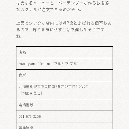
は異なるメニューと、バーテンダーが作るお洒落
なカクテルが注文できるのだそう。
上品でシックな店内にはVIP席とよばれる個室もあ
るので、周りを気にせず会話を楽しめそうです
ね。
店名
maruyama◯maru（マルヤマ マル）
住所
北海道札幌市中央区南2条西25丁目1-23 2F
［
地図を見る
］
電話番号
011-676-3256
営業時間