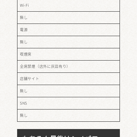
Wi-Fi
無し
電源
無し
喫煙席
全席禁煙（店外に灰皿有り）
店舗サイト
無し
SNS
無し