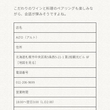
こだわりのワインと料理のペアリングも楽しみな
がら、会話が弾みそうですよね。
店名
ALTO（アルト）
住所
北海道札幌市中央区南5条西5-21-1 第2旭観光ビル 6F
［
地図を見る
］
電話番号
011-206-9699
営業時間
18:00～翌日3:00（L.O2:00）