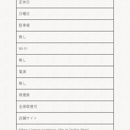
定休日
日曜日
駐車場
無し
Wi-Fi
無し
電源
無し
喫煙席
全席喫煙可
店舗サイト
https://www.sapporo-alto.jp/index.html