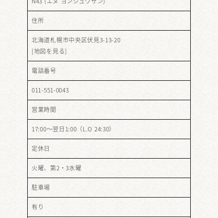
N43 (エヌ ヨンジュウサン)
住所
北海道札幌市中央区伏見3-13-20
[
地図を見る
]
電話番号
011-551-0043
営業時間
17:00～翌日1:00（L.O 24:30）
定休日
火曜、第2・3水曜
駐車場
有り