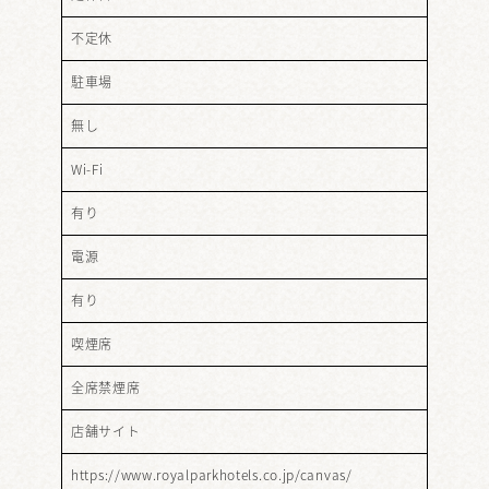
不定休
駐車場
無し
Wi-Fi
有り
電源
有り
喫煙席
全席禁煙席
店舗サイト
https://www.royalparkhotels.co.jp/canvas/