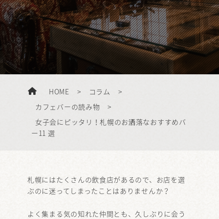
HOME
>
コラム
>
カフェバーの読み物
>
女子会にピッタリ！札幌のお洒落なおすすめバ
ー11 選
札幌にはたくさんの飲食店があるので、お店を選
ぶのに迷ってしまったことはありませんか？
よく集まる気の知れた仲間とも、久しぶりに会う