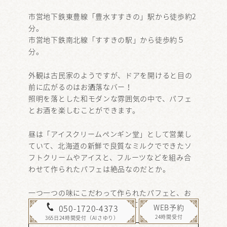
市営地下鉄東豊線「豊水すすきの」駅から徒歩約2
分。
市営地下鉄南北線「すすきの駅」から徒歩約５
分。
外観は古民家のようですが、ドアを開けると目の
前に広がるのはお洒落なバー！
照明を落とした和モダンな雰囲気の中で、パフェ
とお酒を楽しむことができます。
昼は「アイスクリームペンギン堂」として営業し
ていて、北海道の新鮮で良質なミルクでできたソ
フトクリームやアイスと、フルーツなどを組み合
わせて作られたパフェは絶品なのだとか。
一つ一つの味にこだわって作られたパフェと、お
酒のマリアージュを味わってみては？
WEB予約
050-1720-4373
24時間受付
365日24時間受付（AIさゆり）