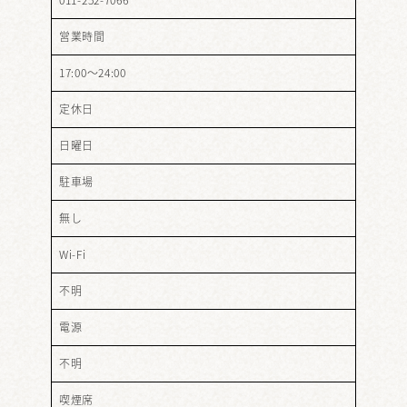
営業時間
17:00～24:00
定休日
日曜日
駐車場
無し
Wi-Fi
不明
電源
不明
喫煙席