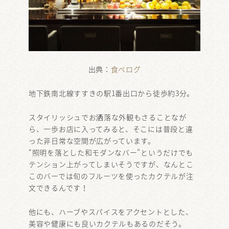
出典：
食べログ
地下鉄南北線すすきの駅1番出口から徒歩約3分。
スタイリッシュでお洒落な外観もさることなが
ら、一歩お店に入ってみると、そこには普段と違
った非日常な空間が広がっています。
“照明を落とした和モダンなバー”というだけでも
テンション上がってしまいそうですが、なんとこ
このバーでは旬のフルーツを使ったカクテルが注
文できるんです！
他にも、ハーブやスパイスをアクセントとした、
美容や健康にも良いカクテルもあるのだそう。