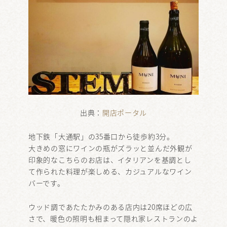
出典：
開店ポータル
地下鉄「大通駅」の35番口から徒歩約3分。
大きめの窓にワインの瓶がズラッと並んだ外観が
印象的なこちらのお店は、イタリアンを基調とし
て作られた料理が楽しめる、カジュアルなワイン
バーです。
ウッド調であたたかみのある店内は20席ほどの広
さで、暖色の照明も相まって隠れ家レストランのよ