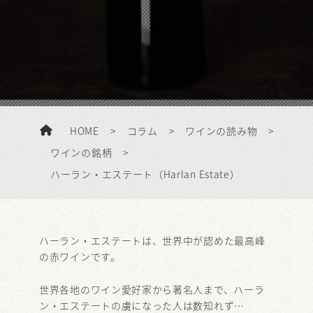
HOME
>
コラム
>
ワインの読み物
>
ワインの銘柄
>
ハーラン・エステート（Harlan Estate）
ハーラン・エステートは、世界中が認めた最高峰
の赤ワインです。
世界各地のワイン愛好家から著名人まで、ハーラ
ン・エステートの虜になった人は数知れず…