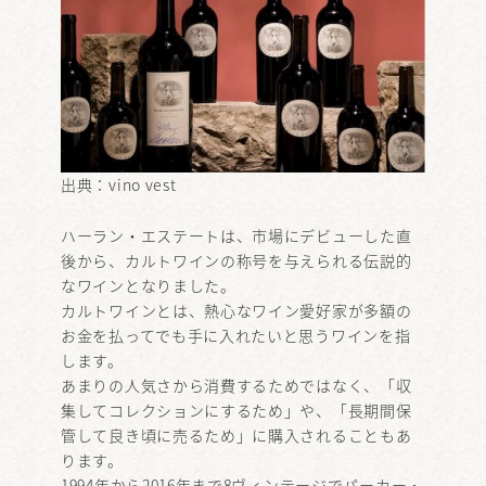
出典：
vino vest
ハーラン・エステートは、市場にデビューした直
後から、カルトワインの称号を与えられる伝説的
なワインとなりました。
カルトワインとは、熱心なワイン愛好家が多額の
お金を払ってでも手に入れたいと思うワインを指
します。
あまりの人気さから消費するためではなく、「収
集してコレクションにするため」や、「長期間保
管して良き頃に売るため」に購入されることもあ
ります。
1994年から2016年まで8ヴィンテージでパーカー・