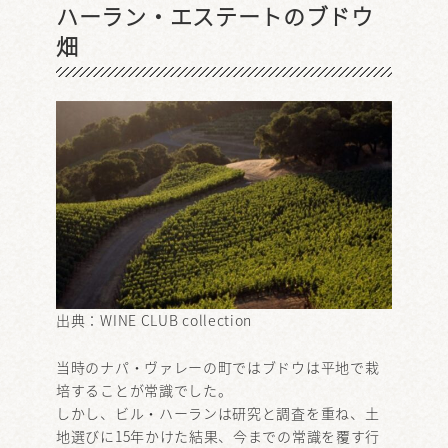
ハーラン・エステートのブドウ
畑
出典：
WINE CLUB collection
当時のナパ・ヴァレーの町ではブドウは平地で栽
培することが常識でした。
しかし、ビル・ハーランは研究と調査を重ね、土
地選びに15年かけた結果、今までの常識を覆す行