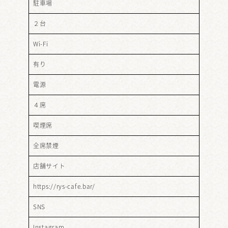
駐車場
２台
Wi-Fi
有り
電源
４席
喫煙席
全席禁煙
店舗サイト
https://rys-cafe.bar/
SNS
Instagram