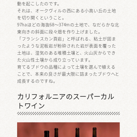
動を起こしたのです。
それは、オークヴィルの西にある小高い丘の土地
を切り開くということ。
97haほどの海抜68～374mの土地で、なだらかな北
東向きの斜面に段々畑を作り上げました。
「フランシスカン頁岩」と呼ばれる、粘土が固ま
ったような泥板岩が粉砕された岩が表面を覆った
土地は、湿気のある堆積土壌と、火山灰からでき
た火山性土壌から成り立っています。
育てるブドウの品種によって土壌を選んで植える
ことで、本来の良さが最大限に詰まったブドウへと
成長するのですね。
カリフォルニアのスーパーカル
トワイン