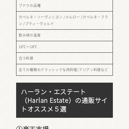
ブドウの品種
カベルネ・ソーヴィニヨン /メルロー /カベルネ・フラ
ン /プティ・ヴェルド
飲み頃の温度
16℃～18℃
合う料理
全ての種類のクラッシックな肉料理/アジアン料理など
ハーラン・エステート
（Harlan Estate）の通販サイ
トオススメ５選
①楽天市場