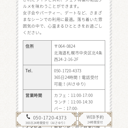
ルメを味わうことができます。
女子会やパーティー、デートなど、さまざ
まなシーンでの利用に最適。落ち着いた雰
囲気の中で、心温まるひとときをお過ごし
ください。
住所
〒064-0824
北海道札幌市中央区北4条
西24-2-16-2F
Tel.
050-1720-4373
365日24時間！電話受付
可能！(AIさゆり)
営業時間
カフェ：11:00-17:00
ランチ：11:00-14:30
バー：17:00-
23:00（L.O.22:30）
WEB予約
050-1720-4373
24時間受付
365日24時間受付（AIさゆり）
アクセス
最寄り駅：地下鉄東西線