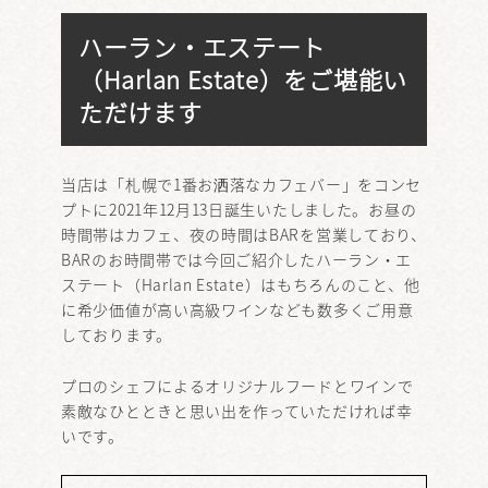
ハーラン・エステート
（Harlan Estate）をご堪能い
ただけます
当店は「札幌で1番お洒落なカフェバー」をコンセ
プトに2021年12月13日誕生いたしました。お昼の
時間帯はカフェ、夜の時間はBARを営業しており、
BARのお時間帯では今回ご紹介したハーラン・エ
ステート（Harlan Estate）はもちろんのこと、他
に希少価値が高い高級ワインなども数多くご用意
しております。
プロのシェフによるオリジナルフードとワインで
素敵なひとときと思い出を作っていただければ幸
いです。