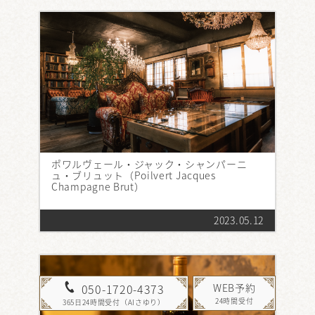
ポワルヴェール・ジャック・シャンパーニ
ュ・ブリュット（Poilvert Jacques
Champagne Brut）
2023.05.12
WEB予約
050-1720-4373
24時間受付
365日24時間受付（AIさゆり）