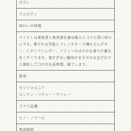
ボディ
フルボディ
味わいの特徴
テイストは果実感と爽快感を兼ね備えたコクの深い味わ
いです。華やかな芳香とフレンチオーク樽のカルダモ
ン、イタリアンレザー、トフィーのほのかな香りが鼻孔
をくすぐります。強すぎない酸味がまろやかな舌ざわり
と調和して口の中を長時間、魅了します。
産地
カリフォルニア
ロシアン・リヴァー・ヴァレー
ブドウ品種
ピノ・ノワール
熟成期間