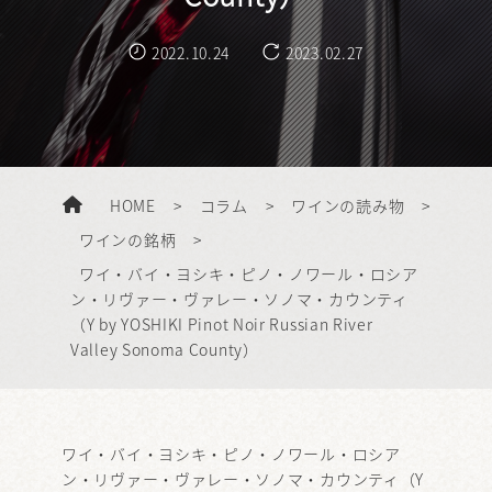
2022.10.24
2023.02.27
HOME
>
コラム
>
ワインの読み物
>
ワインの銘柄
>
ワイ・バイ・ヨシキ・ピノ・ノワール・ロシア
ン・リヴァー・ヴァレー・ソノマ・カウンティ
（Y by YOSHIKI Pinot Noir Russian River
Valley Sonoma County）
ワイ・バイ・ヨシキ・ピノ・ノワール・ロシア
ン・リヴァー・ヴァレー・ソノマ・カウンティ（Y