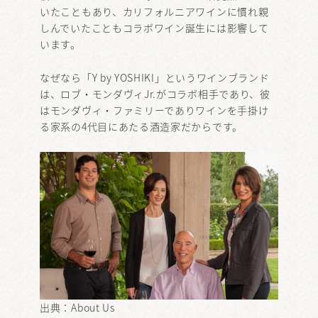
いたこともあり、カリフォルニアワインに慣れ親
しんでいたこともコラボワイン誕生には影響して
います。
なぜなら「Y by YOSHIKI」というワインブランド
は、ロブ・モンダヴィJr.がコラボ相手であり、彼
はモンダヴィ・ファミリーでありワインを手掛け
る家系の4代目にあたる酒造家だからです。
出典：
About Us