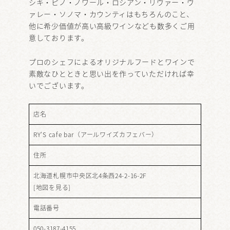
シキ・ピノ・ノワール・ロシアン・リヴァー・ヴ
ァレー・ソノマ・カウンティはもちろんのこと、
他に希少価値が高い高級ワインなども数多くご用
意しております。
プロのシェフによるオリジナルフードとワインで
素敵なひとときと思い出を作っていただければ幸
いでございます。
店名
RY’S cafe bar（アールワイズカフェバー）
住所
北海道札幌市中央区北4条西24-2-16-2F
[
地図を見る
]
電話番号
050-3187-4155