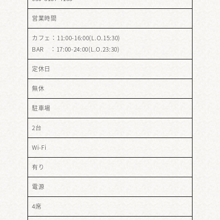
営業時間
カフェ：11:00-16:00(L.O.15:30)
BAR ：17:00-24:00(L.O.23:30)
定休日
無休
駐車場
2台
Wi-Fi
有り
電源
4席