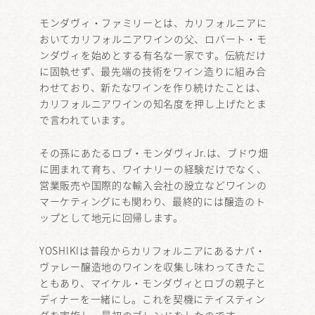
モンダヴィ・ファミリーとは、カリフォルニアに
おいてカリフォルニアワインの父、ロバート・モ
ンダヴィを始めとする有名な一家です。伝統だけ
に固執せず、最先端の技術をワイン造りに組み合
わせており、新たなワインを作り続けたことは、
カリフォルニアワインの知名度を押し上げたとま
で言われています。
その孫にあたるロブ・モンダヴィJr.は、ブドウ畑
に囲まれて育ち、ワイナリーの経験だけでなく、
営業販売や国際的な輸入会社の設立などワインの
マーケティングにも関わり、最終的には醸造のト
ップとして地元に回帰します。
YOSHIKIは普段からカリフォルニアにあるナパ・
ヴァレー醸造地のワインを収集し味わってきたこ
ともあり、マイケル・モンダヴィとロブの親子と
ディナーを一緒にし。これを契機にテイスティン
グを実施し、最初のブレンドをしたのです。