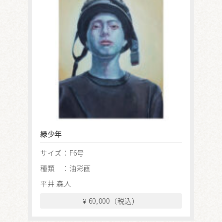
緑少年
サイズ：F6号
種類 ：油彩画
平井 森人
¥ 60,000（税込）