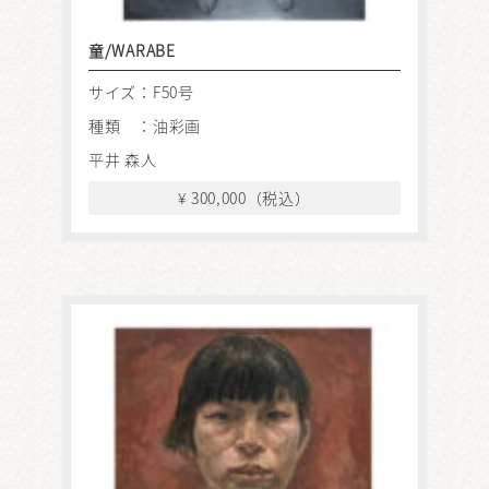
童/WARABE
サイズ：F50号
種類 ：油彩画
平井 森人
¥ 300,000（税込）