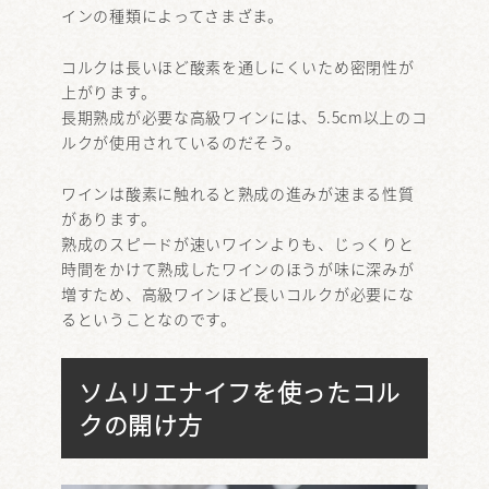
インの種類によってさまざま。
コルクは長いほど酸素を通しにくいため密閉性が
上がります。
長期熟成が必要な高級ワインには、5.5cm以上のコ
ルクが使用されているのだそう。
ワインは酸素に触れると熟成の進みが速まる性質
があります。
熟成のスピードが速いワインよりも、じっくりと
時間をかけて熟成したワインのほうが味に深みが
増すため、高級ワインほど長いコルクが必要にな
るということなのです。
ソムリエナイフを使ったコル
クの開け方