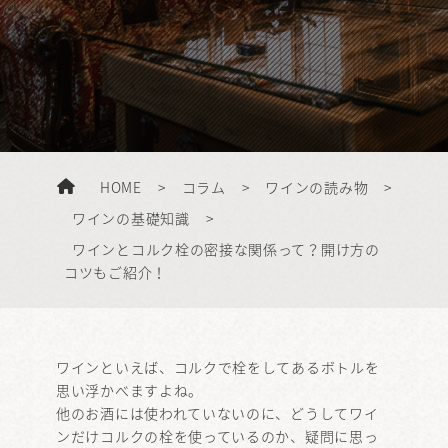
HOME
>
コラム
>
ワインの読み物
>
ワインの基礎知識
>
ワインとコルク栓の密接な関係って？開け方の
コツもご紹介！
ワインといえば、コルクで栓をしてあるボトルを
思い浮かべますよね。
他のお酒には使われていないのに、どうしてワイ
ンだけコルクの栓を使っているのか、疑問に思っ