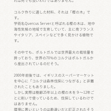
れば何でも良いわけではありません。
コルク作りに適した材料、それは「樫の木」で
す。
学術名Quercus Serverと呼ばれる樫の木は、地中
海性気候の地域で生育していて、主に南フランス
やイタリア、スペインなどで多く見かける植物で
す。
その中でも、ポルトガルでは世界最大の栽培量を
誇っており、世界の70％のコルクはポルトガルか
ら産出されているのだそう。
2000年前後では、イギリスのスーパーマーケット
を中心に「コルクは森林伐採につながる」と非難
されたこともありました。
しかし実際は樹齢25年以上の樫の木を９～12年ご
とに削いで使っているため、伐採しているわけで
はありません。
環境に悪いというのは勘違いだと訂正されたそう