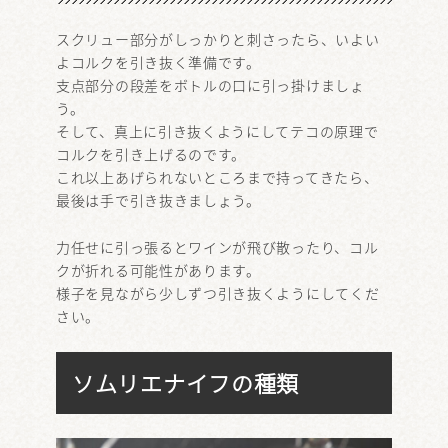
スクリュー部分がしっかりと刺さったら、いよい
よコルクを引き抜く準備です。
支点部分の段差をボトルの口に引っ掛けましょ
う。
そして、真上に引き抜くようにしてテコの原理で
コルクを引き上げるのです。
これ以上あげられないところまで持ってきたら、
最後は手で引き抜きましょう。
力任せに引っ張るとワインが飛び散ったり、コル
クが折れる可能性があります。
様子を見ながら少しずつ引き抜くようにしてくだ
さい。
ソムリエナイフの種類