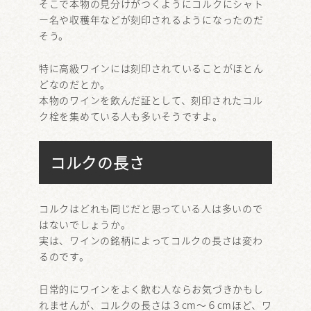
そこで本物の見分けがつくようにコルクにシャト
ー名や収穫年などが刻印されるようになったのだ
そう。
特に高級ワインには刻印されていることがほとん
どなのだとか。
本物のワインを飲んだ証として、刻印されたコル
ク栓を集めている人も多いそうですよ。
コルクの長さ
コルクはどれも同じだと思っている人は多いので
はないでしょうか。
実は、ワインの銘柄によってコルクの長さは変わ
るのです。
日常的にワインをよく飲む人ならお気づきかもし
れませんが、コルクの長さは３cm～６cmほど、ワ