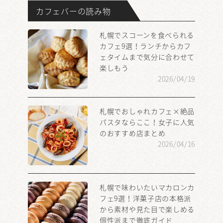
カフェバーの読み物
札幌でスコーンを食べられる
カフェ9選！ランチからカフ
ェタイムまで気分に合わせて
楽しもう
2026/04/19
札幌でおしゃれカフェ×絶品
パスタならここ！女子に人気
のおすすめ店まとめ
2026/04/16
札幌で味わいたいマカロンカ
フェ9選！洋菓子店の本格派
から素材や見た目で楽しめる
個性派まで徹底ガイド