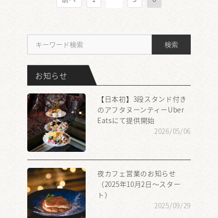
稿
の
ペ
ー
検索
ジ
送
り
お知らせ
【日本初】3段スタンド付き
のアフタヌーンティーUber
Eatsにて提供開始
2026/05/06
夜カフェ営業のお知らせ
（2025年10月2日～スター
ト）
2025/09/29