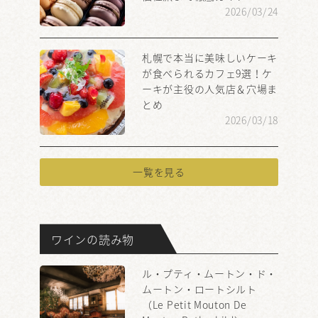
2026/03/24
札幌で本当に美味しいケーキ
が食べられるカフェ9選！ケ
ーキが主役の人気店＆穴場ま
とめ
2026/03/18
一覧を見る
ワインの読み物
ル・プティ・ムートン・ド・
ムートン・ロートシルト
（Le Petit Mouton De