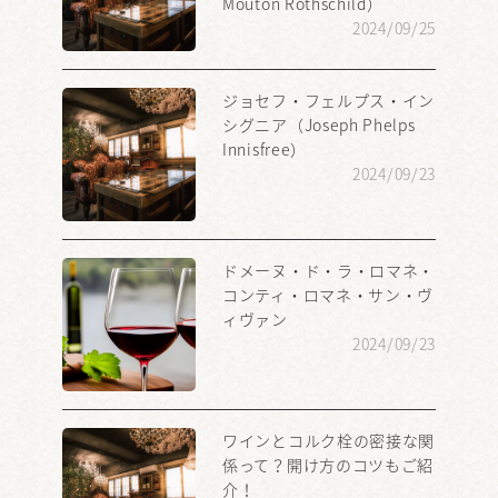
Mouton Rothschild）
2024/09/25
ジョセフ・フェルプス・イン
シグニア（Joseph Phelps
Innisfree）
2024/09/23
ドメーヌ・ド・ラ・ロマネ・
コンティ・ロマネ・サン・ヴ
ィヴァン
2024/09/23
ワインとコルク栓の密接な関
係って？開け方のコツもご紹
介！