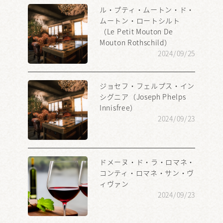
ル・プティ・ムートン・ド・
ムートン・ロートシルト
（Le Petit Mouton De
Mouton Rothschild）
2024/09/25
ジョセフ・フェルプス・イン
シグニア（Joseph Phelps
Innisfree）
2024/09/23
ドメーヌ・ド・ラ・ロマネ・
コンティ・ロマネ・サン・ヴ
ィヴァン
2024/09/23