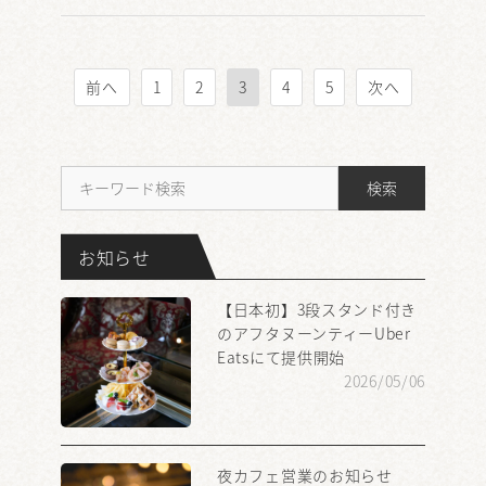
投
前へ
1
2
3
4
5
次へ
稿
の
ペ
ー
検索
ジ
送
り
お知らせ
【日本初】3段スタンド付き
のアフタヌーンティーUber
Eatsにて提供開始
2026/05/06
夜カフェ営業のお知らせ