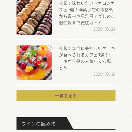
札幌で味わいたいマカロンカ
フェ9選！洋菓子店の本格派
から素材や見た目で楽しめる
個性派まで徹底ガイド
2026/03/24
札幌で本当に美味しいケーキ
が食べられるカフェ9選！ケ
ーキが主役の人気店＆穴場ま
とめ
2026/03/18
一覧を見る
ワインの読み物